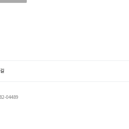
이트가 부여하
보보호를 위하
 처리목적)
동의 없이는
승낙으로 성립
 받을 수 없
길
고 인정되는 경
사표시를 합니
로 개인정보를
 사항을 기
정하는 소관업
2-04489
경우