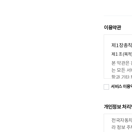
이용약관
제 1 장 총칙
제 1 조 (목적
본 약관은
는 모든 서
항과 기타
서비스 이용
제 2 조 (약
① 이 약관에
당 사이트는 
개인정보 처리
우편 주소 등
2. 당 사
전국자동차
등에관한법률,
할 수 있습니
라 정보 