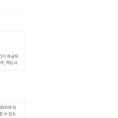
)가 제공하
의무, 책임사
 팩스, 전자
및정보보호이용
0조에 따
약관을 개정
할 수 있도