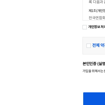
3. 당 사이
록 다음과
화면에 그 
제1조(개인
4. 당 사이
약관의 내용에
전국연합회
적으로 적용
인정보를 
5. 이 약관
개인정보 처
으며, 이
다. 변경된 
필요한 조
6. 회원은 
로부터 7일
1. 홈페이지
것으로 간주
전체 약
서비스 제공,
7. 본 약
2. 교육 수료
신 윤리강령,
자동차매매사원
제 3 조 (용
한 목적
본인인증 (실
본 약관에서 
제2조(개인정
가입을 위해서는 
1. 이용자 
① 전국연
2. 이용계약
시에 동의
3. 가 입 
완료시키는 
② 각각의 
4. 회 원 
1. 홈페이지 
비스를 이용할
2년(재동의시