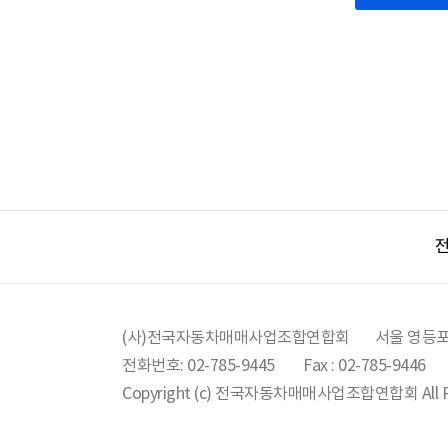
5. 이용자번
2. 교육 수료
는 문자와 숫
준영구
6. 비밀번호
여 이용자 자
제3조(개인정
7. 탈퇴(해
① 전국연
8. 본 약관
에 명시한
본래의 목
제 2 장 이
- 정보주체
제 4 조 (이
- 법률에 특
1. 이용계약
- 정보주체 
합니다.
전
는 경우로서 
2. 본 이용
우
다.
- 통계작성 
제 5 조 (회
제공하는 경
1. 회원가
- 개인정보
(사)전국자동차매매사업조합연합회
서울 영등포
록하여 가입
무를 수행할
전화번호: 02-785-9445
Fax : 02-785-9446
2. 당 사이
- 조약, 그
1) 다른 사
Copyright (c) 전국자동차매매사업조합연합회 All Rig
- 범죄의 수
2) 회원가
- 법원의 재
3) 사회의 
- 형(形) 